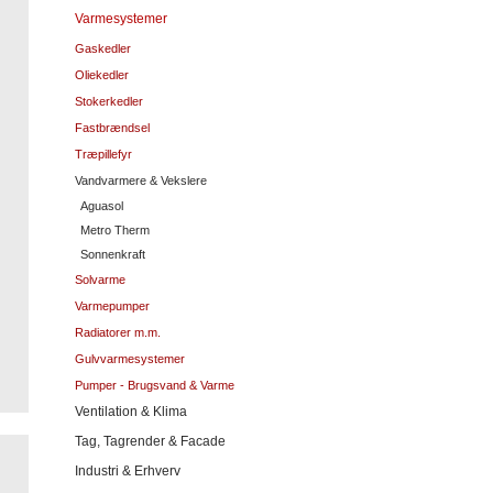
Varmesystemer
Gaskedler
Oliekedler
Stokerkedler
Fastbrændsel
Træpillefyr
Vandvarmere & Vekslere
Aguasol
Metro Therm
Sonnenkraft
Solvarme
Varmepumper
Radiatorer m.m.
Gulvvarmesystemer
Pumper - Brugsvand & Varme
Ventilation & Klima
Tag, Tagrender & Facade
Industri & Erhverv