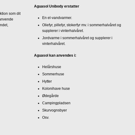
Aguasol Unibody erstatter
tion som dit
En el-vandvarmer.
 anvende
andet,
Oliefyr, pillefyr, stokerfyr mv. i sommerhalvåret og
supplerer i vinterhalvåret.
Jordvarme i sommerhalvåret og supplerer i
vinterhalvåret.
Aguasol kan anvendes i:
Helårshuse
Sommerhuse
Hytter
Kolonihave huse
Ødegårde
Campingpladsen
Skurvognsbyer
Osv.