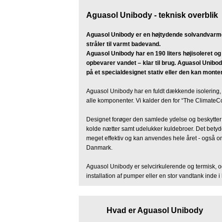
Aguasol Unibody - teknisk overblik
Aguasol Unibody er en højtydende solvandvarm
stråler til varmt badevand.
Aguasol Unibody har en 190 liters højisoleret og 
opbevarer vandet – klar til brug. Aguasol Unibo
på et specialdesignet stativ eller den kan monte
Aguasol Unibody har en fuldt dækkende isolering, 
alle komponenter. Vi kalder den for “The ClimateC
Designet forøger den samlede ydelse og beskytter
kolde nætter samt udelukker kuldebroer. Det betyd
meget effektiv og kan anvendes hele året - også om 
Danmark.
Aguasol Unibody er selvcirkulerende og termisk, o
installation af pumper eller en stor vandtank inde i
Hvad er Aguasol Unibody