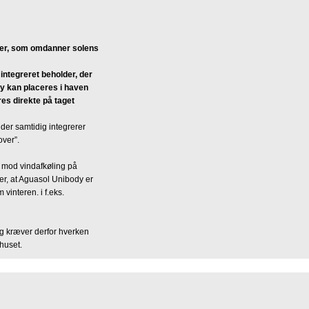
er, som omdanner solens
integreret beholder, der
dy kan placeres i haven
res direkte på taget
der samtidig integrerer
over”.
 mod vindafkøling på
er, at Aguasol Unibody er
vinteren. i f.eks.
g kræver derfor hverken
 huset.