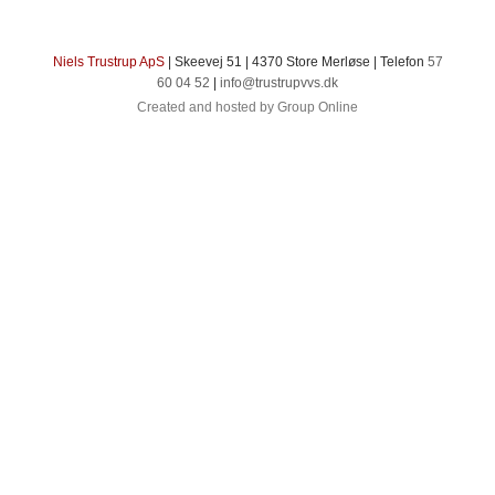
​Niels Trustrup ApS
| Skeevej 51 | 4370 Store Merløse | Telefon
57
60 04 52
|
info@​trustrupvvs.dk​
Created and hosted by Group Online