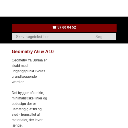
☎ ​57 ​60 04 52
Geometry A6 & A10
Geometry fra Børma er
skabt med
udgangspunkt i vores
grundlæggende
værdier.
Det bygger på enkle,
minimalistiske linier og
et design der er
uafhængig af tid og
sted - fremstillet af
materialer, der lever
længe.