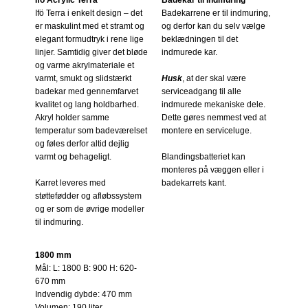
Ifö Acrylic Terra
Badekar til indmuring
Ifö Terra i enkelt design – det
Badekarrene er til indmuring,
er maskulint med et stramt og
og derfor kan du selv vælge
elegant formudtryk i rene lige
beklædningen til det
linjer. Samtidig giver det bløde
indmurede kar.
og varme akrylmateriale et
varmt, smukt og slidstærkt
Husk
, at der skal være
badekar med gennemfarvet
serviceadgang til alle
kvalitet og lang holdbarhed.
indmurede mekaniske dele.
Akryl holder samme
Dette gøres nemmest ved at
temperatur som badeværelset
montere en serviceluge.
og føles derfor altid dejlig
varmt og behageligt.
Blandingsbatteriet kan
monteres på væggen eller i
Karret leveres med
badekarrets kant.
støttefødder og afløbssystem
og er som de øvrige modeller
til indmuring.
1800 mm
Mål: L: 1800 B: 900 H: 620-
670 mm
Indvendig dybde: 470 mm
Volumen: 190 liter