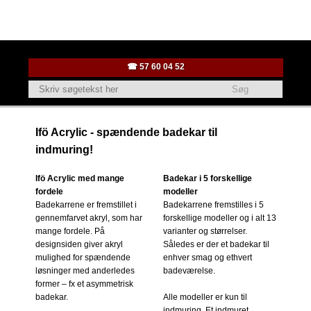
☎ ​57 ​60 04 52
Ifö Acrylic - spændende badekar til
indmuring!
Ifö Acrylic med mange
Badekar i 5 forskellige
fordele
modeller
Badekarrene er fremstillet i
Badekarrene fremstilles i 5
gennemfarvet akryl, som har
forskellige modeller og i alt 13
mange fordele. På
varianter og størrelser.
designsiden giver akryl
Således er der et badekar til
mulighed for spændende
enhver smag og ethvert
løsninger med anderledes
badeværelse.
former – fx et asymmetrisk
badekar.
Alle modeller er kun til
indmuring. Et indmuret