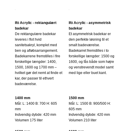
Ifö Acrylic - rektangulært
Ifö Acrylic - asymmetrisk
badekar
badekar
De rektangulære badekar
Et asymmetrisk badekar er
leveres i flot hvid
den perfekte løsning til et
sanitetsakryl, komplet med
smalt badeværelse.
ben og afløbsarrangement.
Badekarret fremstilles i to
Badekarrene fremstilles i fire
forskellige længder: 1500 og
forskellige længder: 1400,
1600, og fås både som højre
1500, 1600 og 1700 mm –
og venstrevendt model samt
hvilket gør det nemt at finde et
med lige eller buet kant.
kar, der passer til ethvert
badeværelse.
1400 mm
1500 mm
Mål: L: 1400 B: 700 H: 605
Mål: L: 1500 B: 900/500 H:
mm
605 mm
Indvendig dybde: 420 mm
Indvendig dybde: 420 mm
Volumen 175 liter
Volumen 210 liter