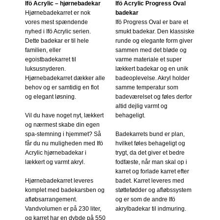
Ifö Acrylic – hjørnebadekar
Ifö Acrylic Progress Oval
Hjørnebadekarret er nok
badekar
vores mest spændende
Ifö Progress Oval er bare et
nyhed i Ifö Acrylic serien.
smukt badekar. Den klassiske
Dette badekar er til hele
runde og elegante form giver
familien, eller
sammen med det bløde og
egoistbadekarret til
varme materiale et super
luksusnyderen.
lækkert badekar og en unik
Hjørnebadekarret dækker alle
badeoplevelse. Akryl holder
behov og er samtidig en flot
samme temperatur som
og elegant løsning.
badeværelset og føles derfor
altid dejlig varmt og
Vil du have noget nyt, lækkert
behageligt.
og nærmest skabe din egen
spa-stemning i hjemmet? Så
Badekarrets bund er plan,
får du nu muligheden med Ifö
hvilket føles behageligt og
Acrylic hjørnebadekar i
trygt, da det giver et bedre
lækkert og varmt akryl.
fodfæste, når man skal op i
karret og forlade karret efter
Hjørnebadekarret leveres
badet. Karret leveres med
komplet med badekarsben og
støttefødder og afløbssystem
afløbsarrangement.
og er som de andre Ifö
Vandvolumen er på 230 liter,
akrylbadekar til indmuring.
og karret har en dybde på 550