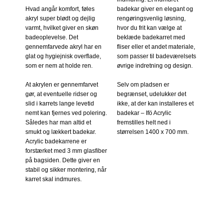
Hvad angår komfort, føles
badekar giver en elegant og
akryl super blødt og dejlig
rengøringsvenlig løsning,
varmt, hvilket giver en skøn
hvor du frit kan vælge at
badeoplevelse. Det
beklæde badekarret med
gennemfarvede akryl har en
fliser eller et andet materiale,
glat og hygiejnisk overflade,
som passer til badeværelsets
som er nem at holde ren.
øvrige indretning og design.
At akrylen er gennemfarvet
Selv om pladsen er
gør, at eventuelle ridser og
begrænset, udelukker det
slid i karrets lange levetid
ikke, at der kan installeres et
nemt kan fjernes ved polering.
badekar – Ifö Acrylic
Således har man altid et
fremstilles helt ned i
smukt og lækkert badekar.
størrelsen 1400 x 700 mm.
Acrylic badekarrene er
forstærket med 3 mm glasfiber
på bagsiden. Dette giver en
stabil og sikker montering, når
karret skal indmures.