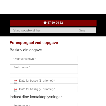
☎ ​57 ​60 04 52
Forespørgsel vedr. opgave
Beskriv din opgave
Indtast dine kontaktoplysninger