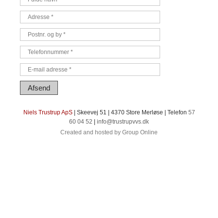
​Niels Trustrup ApS
| Skeevej 51 | 4370 Store Merløse | Telefon
57
60 04 52
|
info@​trustrupvvs.dk​
Created and hosted by Group Online